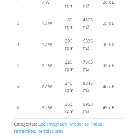
1
7 W
20 dB
rpm
m3
180
4803
2
12 W
25 dB
rpm
m3
200
6336
3
17 W
30 dB
rpm
m3
220
7665
4
22 W
35 dB
rpm
m3
240
8848
5
27 W
40 dB
rpm
m3
260
9953
6
32 W
45 dB
rpm
m3
Categorías:
Led Integrado
,
Moderno
,
Palas
retráctiles
,
Ventiladores