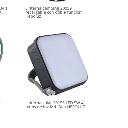
N 1:
Linterna camping 20059
A,
recargable con doble función
Hepoluz
e
Linterna solar 20153 LED 5W 4
tonos de luz Md. Sun HEPOLUZ