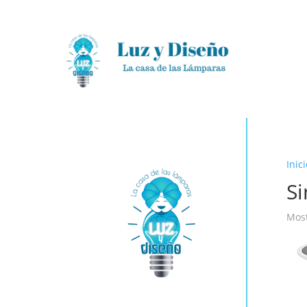
Inici
Si
Most