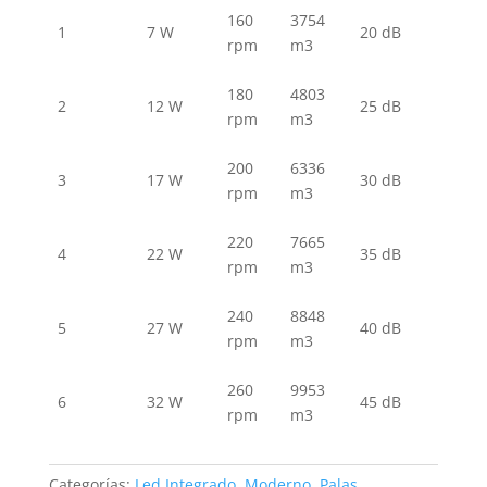
160
3754
1
7 W
20 dB
rpm
m3
180
4803
2
12 W
25 dB
rpm
m3
200
6336
3
17 W
30 dB
rpm
m3
220
7665
4
22 W
35 dB
rpm
m3
240
8848
5
27 W
40 dB
rpm
m3
260
9953
6
32 W
45 dB
rpm
m3
Categorías:
Led Integrado
,
Moderno
,
Palas