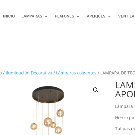
INICIO
LAMPARAS
PLAFONES
APLIQUES
VENTIL
o
/
Iluminación Decorativa
/
Lámparas colgantes
/ LAMPARA DE TEC
LAM
APO
Lámpara 
Hierro pi
Tulipas d