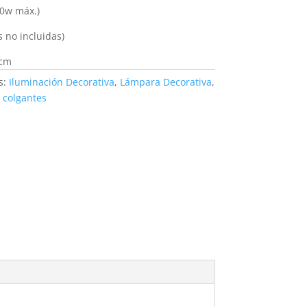
10w máx.)
s no incluidas)
 cm
s:
Iluminación Decorativa
,
Lámpara Decorativa
,
 colgantes