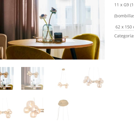
11 x G9 (
(bombilla
62 x 150
Categoría