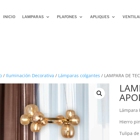
INICIO
LAMPARAS
PLAFONES
APLIQUES
VENTIL
o
/
Iluminación Decorativa
/
Lámparas colgantes
/ LAMPARA DE TEC
LAM
APO
Lámpara 
Hierro pi
Tulipa de