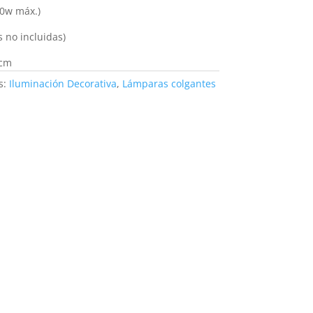
10w máx.)
s no incluidas)
 cm
s:
Iluminación Decorativa
,
Lámparas colgantes