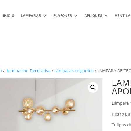
INICIO
LAMPARAS
PLAFONES
APLIQUES
VENTIL
o
/
Iluminación Decorativa
/
Lámparas colgantes
/ LAMPARA DE TEC
LAM
APO
Lámpara 
Hierro pi
Tulipas d