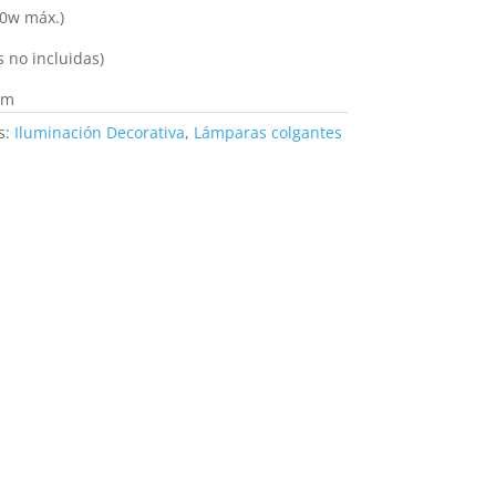
10w máx.)
s no incluidas)
cm
s:
Iluminación Decorativa
,
Lámparas colgantes