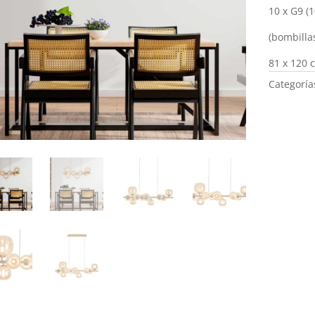
10 x G9 (
(bombilla
81 x 120 
Categoría