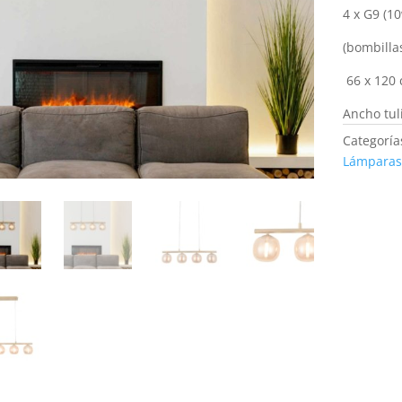
4 x G9 (1
(bombilla
66 x 120
Ancho tul
Categoría
Lámparas