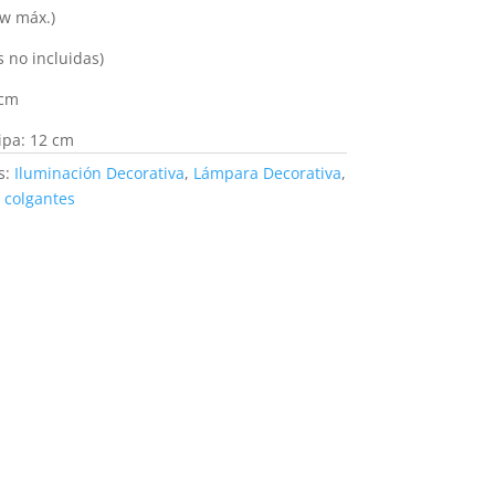
0w máx.)
s no incluidas)
 cm
ipa: 12 cm
s:
Iluminación Decorativa
,
Lámpara Decorativa
,
 colgantes