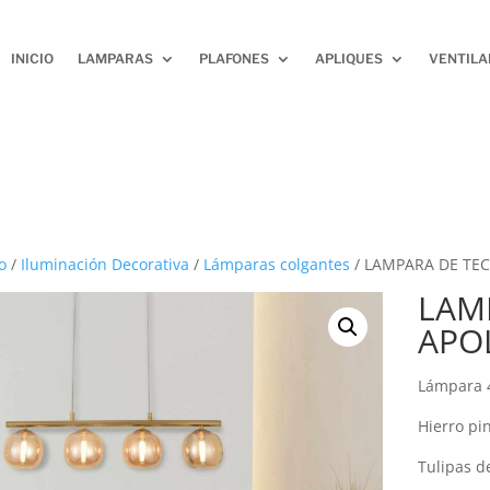
INICIO
LAMPARAS
PLAFONES
APLIQUES
VENTIL
o
/
Iluminación Decorativa
/
Lámparas colgantes
/ LAMPARA DE TEC
LAM
APO
Lámpara 
Hierro pi
Tulipas d