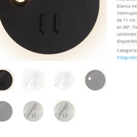
blanca ne
interrupt
de 11 cm 
en 90º. T
centímetr
disponibl
Categoría
Integrado