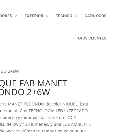
ADORES
EXTERIOR
TECNICO
CATALOGOS
FOTOS CLIENTES
NDO 2+6W
IQUE FAB MANET
ONDO 2+6W
serie MANET REDONDO de color NÍQUEL. Está
o de metal. Con TECNOLOGIA LED INTEGRADO.
 moderno y minimalista. Tiene un FOCO
LE de 2w y 130 lúmenes, y una LUZ AMBIENTE
 de 6w y 450lúmenes, (ambas en color 4000K