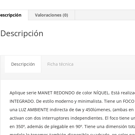
escripción
Valoraciones (0)
Descripción
Descripción
Ficha técnica
Aplique serie MANET REDONDO de color NÍQUEL. Está realiz
INTEGRADO. De estilo moderno y minimalista. Tiene un FOCO
una LUZ AMBIENTE indirecta de 6w y 450lúmenes, (ambas en c
activan con dos interruptores independientes. El foco tiene 
en 350º, además de plegable en 90º. Tiene una dimensión tot
modelo lo tenemos también disponible cuadrado, en color neg