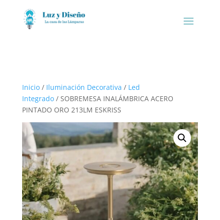
Inicio
/
Iluminación Decorativa
/
Led
Integrado
/ SOBREMESA INALÁMBRICA ACERO
PINTADO ORO 213LM ESKRISS